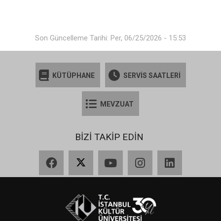
Son Güncelleme Tarihi: Per, 06/25/2026 - 15:53
KÜTÜPHANE
SERVİS SAATLERİ
MEVZUAT
BİZİ TAKİP EDİN
Facebook
X
YouTube
Instagram
LinkedIn