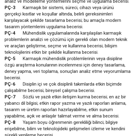
analiz ve modelleme yöntemlerini seçme ve uygulama becerisi.
PÇ-3
Karmaşık bir sistemi, süreci, cihazı veya ürünü
gerçekçi kısıtlar ve koşullar altında, belirli gereksinimleri
karşılayacak şekilde tasarlama becerisi; bu amaçla modern
tasarım yöntemlerini uygulama becerisi.
PÇ-4
Mühendislik uygulamalarında karşılaşılan karmaşık
problemlerin analizi ve çözümü için gerekli olan modern teknik
ve araçları geliştirme, seçme ve kullanma becerisi; bilişim
teknolojilerini etkin bir şekilde kullanma becerisi.
PÇ-5
Karmaşık mühendislik problemlerinin veya disipline
özgü araştırma konularının incelenmesi için deney tasarlama,
deney yapma, veri toplama, sonuçları analiz etme veyorumlama
becerisi.
PÇ-6
Disiplin içi ve çok disiplinli takımlarda etkin biçimde
çalışabilme becerisi; bireysel çalışma becerisi.
PÇ-7
Sözlü ve yazılı etkin iletişim kurma becerisi; en az bir
yabancı dil bilgisi; etkin rapor yazma ve yazılı raporları anlama,
tasarım ve üretim raporları hazırlayabilme, etkin sunum
yapabilme, açık ve anlaşılır talimat verme ve alma becerisi.
PÇ-8
Yaşam boyu öğrenmenin gerekliliği bilinci; bilgiye
erişebilme, bilim ve teknolojideki gelişmeleri izleme ve kendini
sürekli yenileme becerisi.