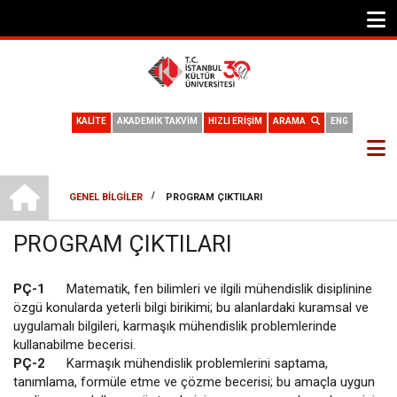
KALİTE
AKADEMİK TAKVİM
HIZLI ERİŞİM
ARAMA
ENG
ELEKTRIK-ELEKTRONIK MÜHENDISLIĞI
/
GENEL BILGILER
PROGRAM ÇIKTILARI
SAYFA
PROGRAM ÇIKTILARI
YOLU
PÇ-1
Matematik, fen bilimleri ve ilgili mühendislik disiplinine
özgü konularda yeterli bilgi birikimi; bu alanlardaki kuramsal ve
uygulamalı bilgileri, karmaşık mühendislik problemlerinde
kullanabilme becerisi.
PÇ-2
Karmaşık mühendislik problemlerini saptama,
tanımlama, formüle etme ve çözme becerisi; bu amaçla uygun