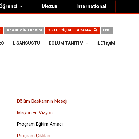
Öğrenci
Mezun
International
E
AKADEMİK TAKVİM
HIZLI ERİŞİM
ARAMA
ENG
RO
LISANSÜSTÜ
BÖLÜM TANITIMI
İLETIŞIM
ANA
Bölüm Başkanının Mesajı
GEZINTI
Misyon ve Vizyon
MENÜSÜ
Program Eğitim Amacı
Program Çıktıları