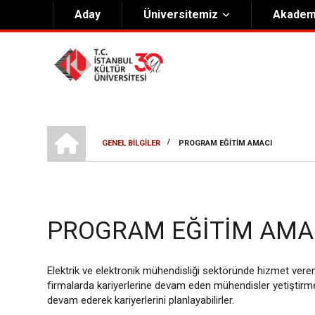
Aday
Üniversitemiz
Akadem
Hakkımızda
Yöneti
Genel Bilgiler
Kurucu 
Kültür Anayasası
Mütevell
ELEKTRIK-ELEKTRONIK MÜHENDISLIĞI
Misyon & Vizyon
Rektörl
/
GENEL BILGILER
PROGRAM EĞITIM AMACI
SAYFA
Kültür Koleji Vakfı ( KEV )
Organiz
YOLU
Akıngüç Ödülü
PROGRAM EĞITIM AMA
İKÜ Ödülleri
İdari Birimler
Elektrik ve elektronik mühendisliği sektöründe hizmet veren ve
Mevzuat
firmalarda kariyerlerine devam eden mühendisler yetiştirme
devam ederek kariyerlerini planlayabilirler.
Onursal Doktora