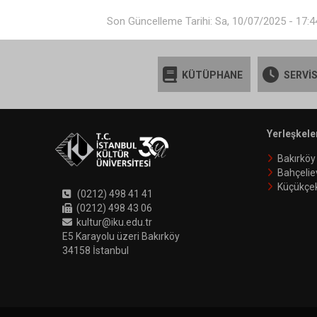
Son Güncelleme Tarihi: Sa, 10/07/2025 - 17:4
KÜTÜPHANE
SERVİS
Yerleşkele
Bakırköy
Bahçelie
Küçükçe
(0212) 498 41 41
(0212) 498 43 06
kultur@iku.edu.tr
E5 Karayolu üzeri Bakırköy
34158 İstanbul