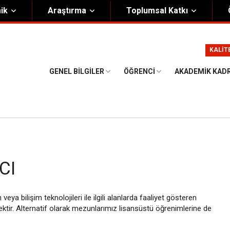
ik
Araştırma
Toplumsal Katkı
m
Kurumsal
KALİT
Onursal Başkan
Görsel Kimlik Rehberi
GENEL BILGILER
ÖĞRENCI
AKADEMIK KAD
i Heyet
Kalite Yönetim Sistemi
ük
Stratejik Plan
asyon Şeması
Eğiticinin Eğitimi Programı
Bilgi Güvenliği
CI
Politikalar
ya bilişim teknolojileri ile ilgili alanlarda faaliyet gösteren
ktir. Alternatif olarak mezunlarımız lisansüstü öğrenimlerine de