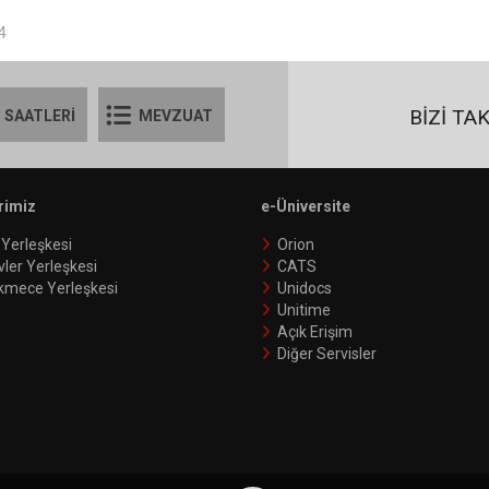
4
BİZİ TA
 SAATLERİ
MEVZUAT
rimiz
e-Üniversite
 Yerleşkesi
Orion
vler Yerleşkesi
CATS
kmece Yerleşkesi
Unidocs
Unitime
Açık Erişim
Diğer Servisler