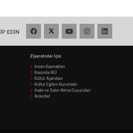
Facebook
X
YouTube
Instagram
LinkedIn
KİP EDİN
Ziyaretciler İçin
İnsan Kaynakları
Basında İKÜ
Kültür Ajandası
Kültür Eğitim Kurumları
İhale ve Satın Alma Duyuruları
Anketler