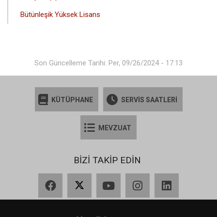
Bütünleşik Yüksek Lisans
Son Güncelleme Tarihi: Per, 09/26/2024 - 17:13
KÜTÜPHANE
SERVİS SAATLERİ
MEVZUAT
BİZİ TAKİP EDİN
Facebook
X
YouTube
Instagram
LinkedIn