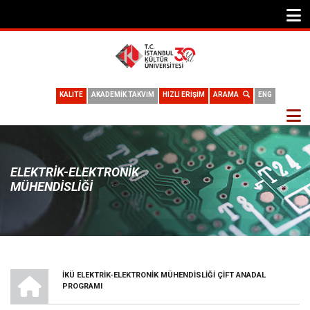
KALİTE
AKADEMİK TAKVİM
HIZLI ERİŞİM
ARAMA
ENG
ELEKTRIK-ELEKTRONIK
MÜHENDISLIĞI
ANA SAYFA
İKÜ ELEKTRIK-ELEKTRONIK MÜHENDISLIĞI ÇIFT ANADAL
SAYFA
PROGRAMI
YOLU