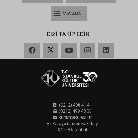
MEVZUAT
BİZİ TAKİP EDİN
Facebook
X
YouTube
Instagram
LinkedIn
(0212) 498 41 41
(0212) 498 43 06
kultur@iku.edu.tr
E5 Karayolu üzeri Bakırköy
34158 İstanbul