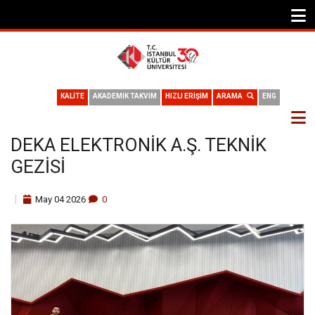
KALİTE
AKADEMİK TAKVİM
HIZLI ERİŞİM
ARAMA
ENG
DEKA ELEKTRONIK A.Ş. TEKNIK
GEZISI
May
04
2026
0