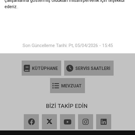
çalışanlarına göstermiş oldukları misafirperverlik için teşekkür
ederiz.
Son Güncelleme Tarihi: Pt, 05/04/2026 - 15:45
KÜTÜPHANE
SERVİS SAATLERİ
MEVZUAT
BİZİ TAKİP EDİN
Facebook
X
YouTube
Instagram
LinkedIn